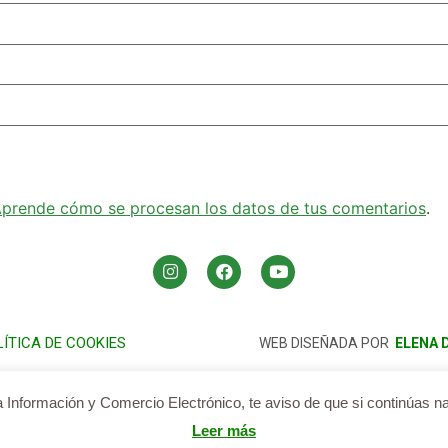
prende cómo se procesan los datos de tus comentarios
.
LÍTICA DE COOKIES
WEB DISEÑADA POR
ELENA 
a Información y Comercio Electrónico, te aviso de que si continúas 
erio es un proyecto de la Asociación Huella Ética (G02796985).
Leer más