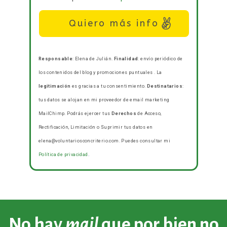
Quiero más info
Responsable
: Elena de Julián.
Finalidad
: envío periódico de
los contenidos del blog y promociones puntuales . La
legitimación
es gracias a tu consentimiento.
Destinatarios
:
tus datos se alojan en mi proveedor de email marketing
MailChimp. Podrás ejercer tus
Derechos
de Acceso,
Rectificación, Limitación o Suprimir tus datos en
elena@voluntariosconcriterio.com. Puedes consultar mi
Política de privacidad
.
No hay
mail
que por bien no