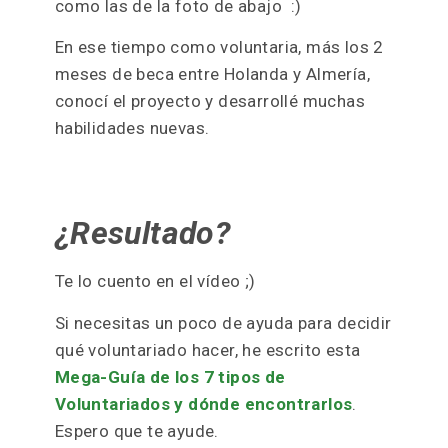
Demostré
ACTITUD
.
Esa cosa tan pequeña que marca una gran
diferencia
(la frase no es mía, la he leído hace poco).
Le propuse a la organización trabajar
como voluntaria mientras me daban la
beca.
Invertí en mí y en mis ganas de trabajar, y
me fui a vivir a un pueblo a 700 km de mi
casa para hacer cosas tan interesantes
como las de la foto de abajo :)
En ese tiempo como voluntaria, más los 2
meses de beca entre Holanda y Almería,
conocí el proyecto y desarrollé muchas