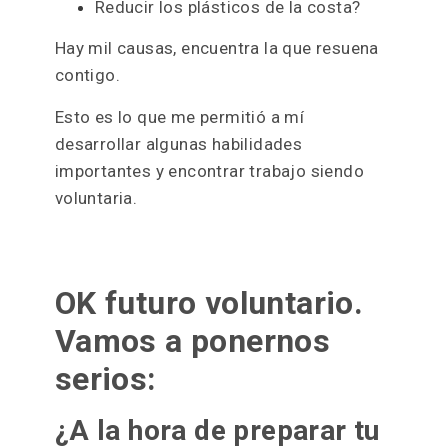
3. Elige un proyecto cuyo fin te i
lusione
.
Por eso es importante saber la
causa
que
persigues.
¿Es paliar los efecto de la malaria en
una zona rural?
¿Es crear un sistema educativo para
gente sin recursos?
Contribuir a evitar la extinción del
gorila?
Reducir los plásticos de la costa?
Hay mil causas, encuentra la que resuena
contigo.
Esto es lo que me permitió a mí