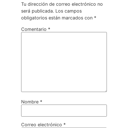
Siempre me da un chute de energía leerte
por aquí.
Pues sí, yo pienso que quejarnos ante
una situación insostenible es necesario,
pero lo es más hacer lo que esté en
nuestra mano para salir de ella.
En fin, ánimo a todos los que estén en
esa situación :)
Otro abrazo
Responder
Deja una respuesta
Tu dirección de correo electrónico no
será publicada.
Los campos
obligatorios están marcados con
*
Comentario
*