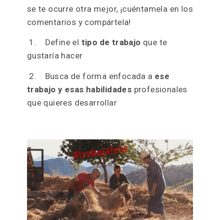
Mis claves para que tú
también puedas
encontrar trabajo
siendo voluntaria
La guinda de este artículo para ser
voluntario, o como yo que fui más allá,
para encontrar trabajo siendo voluntaria:
Te cuento mi estrategia, y si se te gusta o
se te ocurre otra mejor, ¡cuéntamela en los
comentarios y compártela!
1. Define el
tipo de trabajo
que te
gustaría hacer