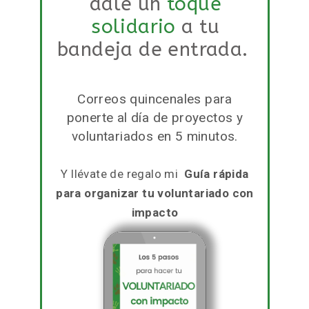
Como siempre, gracias
Si te gusta lo que has
leído,
dale un
toque
solidario
a tu
bandeja de entrada.