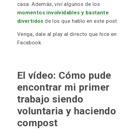
de todo el mundo. Pasé mucho tiempo
sola y otros ratos con mucha gente
• Y además de otras muchas cosas,
aprendí que
la actitud es algo que sale de
dentro
. Y sea para trabajar como
voluntaria o remunerada lo mejor es
encontrar aquello que hace que salga sola.
Fue un voluntariado gratis, no tuve que
pagar nada a la organización con la que
trabajaba, aunque sí tuve que pagar mi
casa. Además, viví algunos de los
momentos involvidables y bastante
divertidos
de los que hablo en este post.
Venga, dale al play al directo que hice en