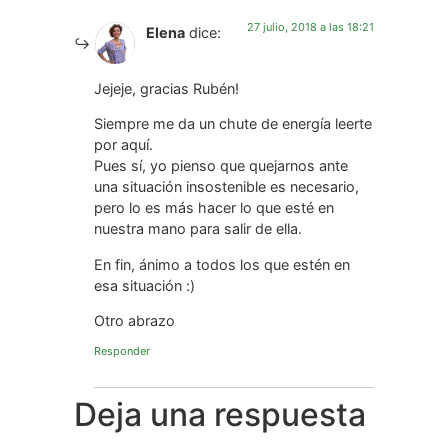
La misma situación en dos personas
distintas con diferente actitud, será
totalmente opuesta entre la una y la otra.
En fin, muy guay lo que transmites con tu
vídeo. Porque nos hemos acostumbrado a
quejarnos y a espera que las cosas mejoren
por sí solas, y está claro que nosotros
somos los primeros responsables de
nuestros actos y de conseguir o no lo que
queremos.
Un abrazo.
Responder
27 julio, 2018 a las 18:21
Elena
dice:
Jejeje, gracias Rubén!