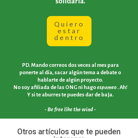
No hay
mail
que por bien no
venga ;)
Si te ha gustado lo que has leído
hasta ahora, únete a esta comunidad
de gente que quiere hacer algo por
el planeta viajando de forma
solidaria.
Quiero
estar