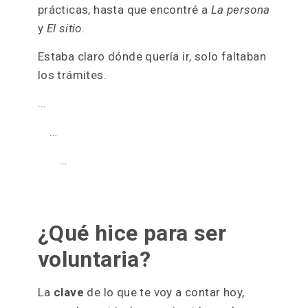
no estar de brazos cruzados pero todos
sabemos lo rápido de la burocracia.
Que si manda 40 correos
Espera 3 semanas
“No te han aceptado” (x39)
«Te han aceptado!»
Manda una carta a la universidad
Espera …
Después de un par de meses estaba
desesperada buscando donde hacer mis
prácticas, hasta que encontré a
La persona
y
El sitio
.
Estaba claro dónde quería ir, solo faltaban
los trámites.