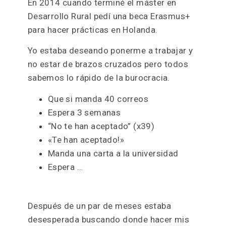
determinante para crear este proyecto.
No solo porque me permitió ahorrar para
emprender unos meses después.
Sino porque me enseñó que el
voluntariado no es
trabajar gratis.
Es una
oportunidad
increíble y real
para crecer
como persona y como profesional, si
tienes la actitud adecuada.
En 2014 cuando terminé el máster en
Desarrollo Rural pedí una beca Erasmus+
para hacer prácticas en Holanda.
Yo estaba deseando ponerme a trabajar y