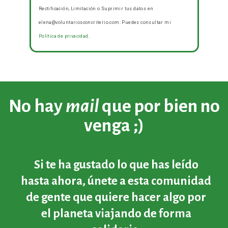
He leído y
política de
acepto la
privacidad
Quiero más info
Responsable
: Elena de Julián.
Finalidad
: envío periódico de
los contenidos del blog y promociones puntuales . La
legitimación
es gracias a tu consentimiento.
Destinatarios
:
tus datos se alojan en mi proveedor de email marketing
MailChimp. Podrás ejercer tus
Derechos
de Acceso,
Rectificación, Limitación o Suprimir tus datos en
elena@voluntariosconcriterio.com. Puedes consultar mi
Política de privacidad
.