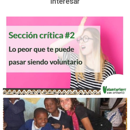
dentro
PD. Mando correos dos veces al mes para
ponerte al día, sacar algún tema a debate o
hablarte de algún proyecto.
No soy afiliada de las ONG ni hago
espameo
. Ah!
Y si te aburres te puedes dar de baja.
- Be free like the wind -
Otros artículos que te pueden
interesar