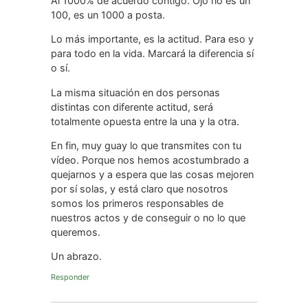
21 agosto, 2022 a las 19:27
Beatriz
dice:
Holaaaaaa. Concuerdo en lo que dices.
Personalmente todos pasamos situaciones
que en un punto necesitamos dar o brindar
ayuda al prójimo
Responder
31 mayo, 2018 a las 13:04
ruben
dice:
Hola Elena,
Al 1000% de acuerdo contigo. Ojo no es un
100, es un 1000 a posta.
Lo más importante, es la actitud. Para eso y
para todo en la vida. Marcará la diferencia sí
o sí.