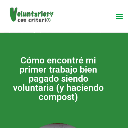
¿Quieres encontrar una ONG y no tienes
tiempo para leer todo el blog ahora?
Descarga el libro
con todas las
ONG