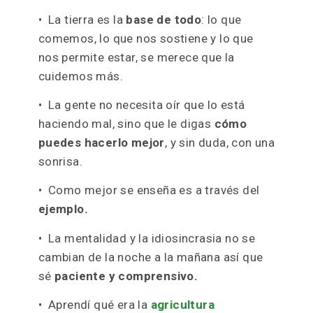
a mi voluntariado en
una asociación de
Desarrollo Rural (y al
trabajo que conseguí
gracias a él)
• Cuando vas a trabajar a un sitio con el
propósito de cambiar las cosas,
siempre
siempre siempre
hay que preguntar
a la
gente de allí qué se ha hecho antes y qué
quieren conseguir.
• La tierra es la
base de todo
: lo que
comemos, lo que nos sostiene y lo que
nos permite estar, se merece que la
cuidemos más.