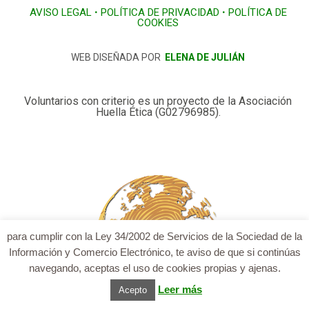
Este sitio usa Akismet para reducir el
spam.
Aprende cómo se procesan los
datos de tus comentarios
.
para cumplir con la Ley 34/2002 de Servicios de la Sociedad de la
AVISO LEGAL
•
POLÍTICA DE PRIVACIDAD
•
POLÍTICA DE
COOKIES
Información y Comercio Electrónico, te aviso de que si continúas
navegando, aceptas el uso de cookies propias y ajenas.
WEB DISEÑADA POR
ELENA DE JULIÁN
Leer más
Acepto