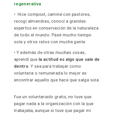
• La gente no necesita oír que lo está
haciendo mal, sino que le digas
cómo
puedes hacerlo mejor
, y sin duda, con una
sonrisa.
• Como mejor se enseña es a través del
ejemplo.
• La mentalidad y la idiosincrasia no se
cambian de la noche a la mañana así que
sé
paciente y comprensivo.
• Aprendí qué era la
agricultura
regenerativa
• Hice compost, caminé con pastores,
recogí almendras, conocí a grandes
expertos en conservación de la naturaleza