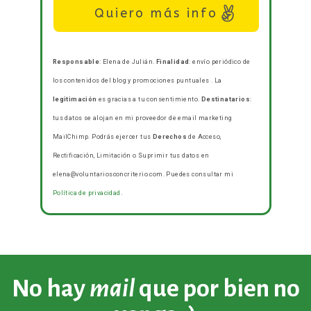
Quiero más info
Responsable
: Elena de Julián.
Finalidad
: envío periódico de
los contenidos del blog y promociones puntuales . La
legitimación
es gracias a tu consentimiento.
Destinatarios
:
tus datos se alojan en mi proveedor de email marketing
MailChimp. Podrás ejercer tus
Derechos
de Acceso,
Rectificación, Limitación o Suprimir tus datos en
elena@voluntariosconcriterio.com. Puedes consultar mi
Política de privacidad
.
No hay
mail
que por bien no