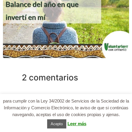
2 comentarios
29 noviembre, 2018 a las
Marta Negro
para cumplir con la Ley 34/2002 de Servicios de la Sociedad de la
23:31
dice:
Información y Comercio Electrónico, te aviso de que si continúas
navegando, aceptas el uso de cookies propias y ajenas.
Jo me encanta este tipo de voluntariados:)
Leer más
Acepto
Responder